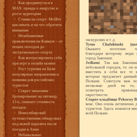
Как продвинуться в
MAX: правда о накрутке и
росте аудитории
Ставки на спорт: MelBet
как начать и на что обратить
внимание
Незабываемые
экскурсиях и т. д.
приключения на Кавказе – от
Tytus Chalubinski (пам
пеших походов до
Окажите почтение чел
экстремального спорта
благодаря которому люди з
Как контролировать себя
город Закопане.
Jedlami
. Так как Закопан
при игре в онлайн казино
небольшой городок, то он 
Рост туризма на Бали:
вместить в себя все те к
популярные направления и
которые предлагает данный
новинки для российских
Польши. Советуем вам по
туристов
несколько дней на то,
осмотреть привлекат
Секрет экономии:
окрестности.
бронирование на пятницу,
Старое кладбище Peksowy B
13-е, снижает стоимость
веке. Оно очень нетипично 
поездок
туристов. Здесь покоятся мн
Новосибирский
всей Польше.
путешественник обнаружил
под кожей паразита после
поездки в Азию
Небанальные