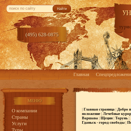
(495) 628-0875
Главная
Спецпредложени
МЕНЮ
|
Главная страница
|
Добро 
О компании
положение
|
Лечебные куро
Страны
Варшава
|
Щецин
|
Торунь
|
Гданьск - город свободы
|
По
Услуги
Туры