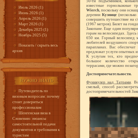
50-ти подъемников, конько
известные горнолыжные т
Июль 2026 (1)
Wierch
, поскольку они осн
Июнь 2026 (1)
деревни
Кузнице
(несколько
Апрель 2026 (1)
совершить путешествие на с
Март 2026 (1)
(1967 метров). Билет на гонд
Закопане. Еще один популярн
Декабрь 2025 (1)
горам на велосипедах. Здес
Ноябрь 2025 (5)
650 км. Горный велосипед м
любителей воздушного спорта
Показать / скрыть весь
парапланах. Вас обеспечат
архив
предложат услуги опытных и
К услугам тех, кто предпо
большое количество отк
террасами, где можно позагор
Достопримечательности.
НУЖНО ЗНАТЬ
Фуникулер над Татрами
. В
смелый, способ рассмотрет
Путеводитель по
достопримечательностей Зак
визовым вопросам: почему
стоит довериться
профессионалам
Шенгенская виза в
Словению: нюансы
самостоятельной подачи
документов и требования к
туристам