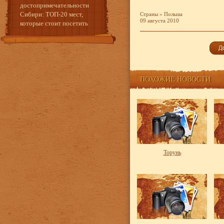
достопримечательности
Сибири: ТОП-20 мест,
Страны
»
Польша
09 августа 2010
которые стоит посетить
ПОХОЖИЕ НОВОСТИ
Торунь