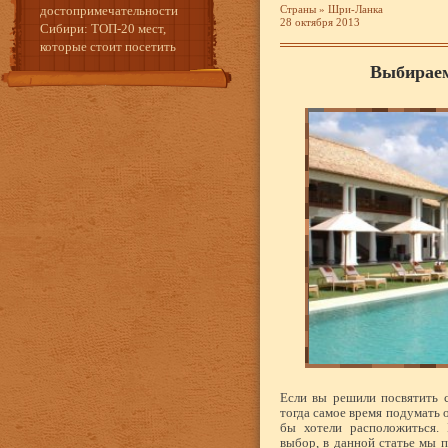
достопримечательности
Страны
»
Шри-Ланка
28 октября 2013
Сибири: ТОП-20 мест,
которые стоит посетить
Выбираем
Если вы решили посвятить 
тогда самое время подумать о
бы хотели расположиться.
выбор, в данной статье мы п