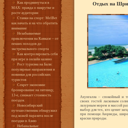
Как продвинуться в
Отдых на Шри-
MAX: правда о накрутке и
росте аудитории
Ставки на спорт: MelBet
как начать и на что обратить
внимание
Незабываемые
приключения на Кавказе – от
пеших походов до
экстремального спорта
Как контролировать себя
при игре в онлайн казино
Рост туризма на Бали:
популярные направления и
новинки для российских
туристов
Секрет экономии:
бронирование на пятницу,
13-е, снижает стоимость
Ахунгалла – спокойный и т
поездок
своих гостей ласковым сол
Новосибирский
лазурным морем и массой раз
выбор для тех, кто ценит за
путешественник обнаружил
при помощи Аюрведы, широк
под кожей паразита после
краски природы.
поездки в Азию
Небанальные