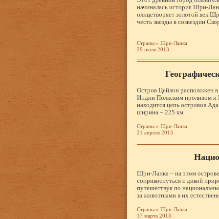
начиналась история Шри-Ланк
олицетворяет золотой век Шри
честь звезды в созвездии Ск
Страны
»
Шри-Ланка
29 июля 2013
Географичес
Остров Цейлон расположен в
Индии Полкским проливом и 
находится цепь островов Ада
ширина – 225 км
Страны
»
Шри-Ланка
21 апреля 2013
Нацио
Шри-Ланка – на этом острове
соприкоснуться с дикой прир
путешествуя по национальны
за животными в их естествен
Страны
»
Шри-Ланка
17 марта 2013