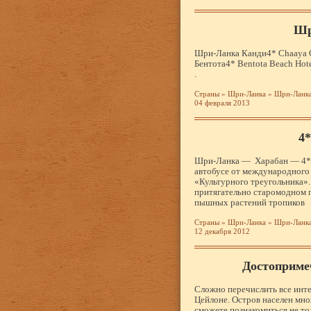
Шр
Шри-Ланка Канди4* Chaaya C
Бентота4* Bentota Beach Hot
.
Страны
»
Шри-Ланка
»
Шри-Ланка
04 февраля 2013
4*
Шри-Ланка — Харабан — 4* C
автобусе от международного 
«Культурного треугольника».
притягательно старомодном г
пышных растений тропиков
Страны
»
Шри-Ланка
»
Шри-Ланка
12 декабря 2012
Достоприме
Сложно перечислить все инте
Цейлоне. Остров населен мн
сможете познакомиться не то