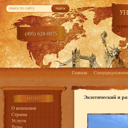
(495) 628-0875
Главная
Спецпредложени
Экзотический и ра
МЕНЮ
О компании
Страны
Услуги
Туры