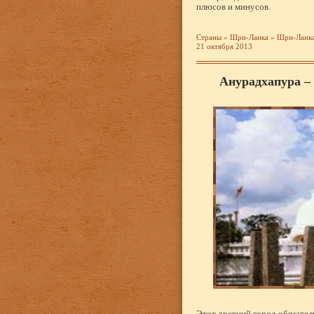
плюсов и минусов.
Страны
»
Шри-Ланка
»
Шри-Ланка
21 октября 2013
Анурадхапура –
Этот древний город обязател