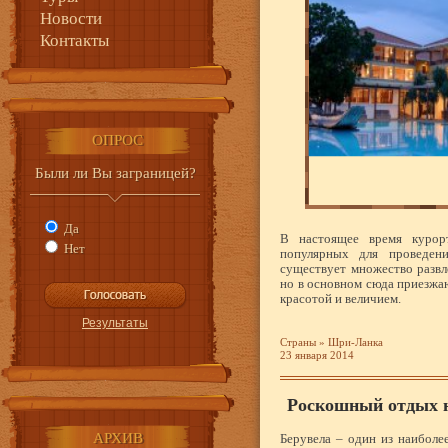
Новости
Контакты
ОПРОС
Были ли Вы заграницей?
Да
В настоящее время куро
Нет
популярных для проведен
существует множество развл
но в основном сюда приезжа
красотой и величием.
Страны
»
Шри-Ланка
23 января 2014
Роскошный отдых н
АРХИВ
Берувела – один из наиболе