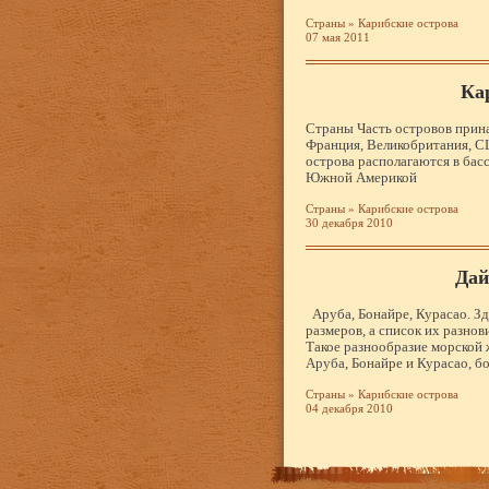
Страны
»
Карибские острова
07 мая 2011
Ка
Страны Часть островов прин
Франция, Великобритания, С
острова располагаются в бас
Южной Америкой
Страны
»
Карибские острова
30 декабря 2010
Дай
Аруба, Бонайре, Курасао. Зд
размеров, а список их разнов
Такое разнообразие морской
Аруба, Бонайре и Курасао, б
Страны
»
Карибские острова
04 декабря 2010