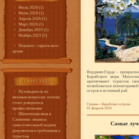
Июль 2026 (1)
Июнь 2026 (1)
Апрель 2026 (1)
Март 2026 (1)
Декабрь 2025 (1)
Ноябрь 2025 (5)
Показать / скрыть весь
архив
Верджин-Горда – прекрасно
Карибского моря. Многочи
НУЖНО ЗНАТЬ
притягивают туристов сво
полюбоваться неповторимой
остров в истинный рай.
Путеводитель по
визовым вопросам: почему
стоит довериться
Страны
»
Карибские острова
профессионалам
01 февраля 2020
Шенгенская виза в
Словению: нюансы
Самые луч
самостоятельной подачи
документов и требования к
туристам