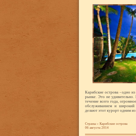
Карибские острова - одно и
рынке. Это не удивительно.
течение всего года, огромно
обслуживанием и широкий 
делают этот курорт одним из
Страны
»
Карибские острова
06 августа 2014