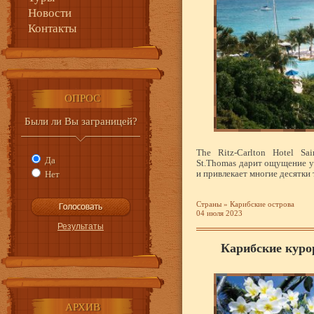
Новости
Контакты
ОПРОС
Были ли Вы заграницей?
The Ritz-Carlton Hotel Sa
Да
St.Thomas дарит ощущение у
и привлекает многие десятки 
Нет
Страны
»
Карибские острова
04 июля 2023
Карибские куро
АРХИВ