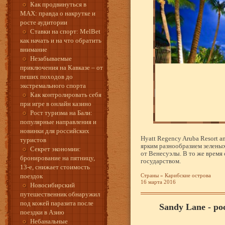
Как продвинуться в
MAX: правда о накрутке и
росте аудитории
Ставки на спорт: MelBet
как начать и на что обратить
внимание
Незабываемые
приключения на Кавказе – от
пеших походов до
экстремального спорта
Как контролировать себя
при игре в онлайн казино
Рост туризма на Бали:
популярные направления и
новинки для российских
Hyatt Regency Aruba Resort a
туристов
ярким разнообразием зеленых
Секрет экономии:
от Венесуэлы. В то же время
бронирование на пятницу,
государством.
13-е, снижает стоимость
поездок
Страны
»
Карибские острова
16 марта 2016
Новосибирский
путешественник обнаружил
под кожей паразита после
Sandy Lane - р
поездки в Азию
Небанальные