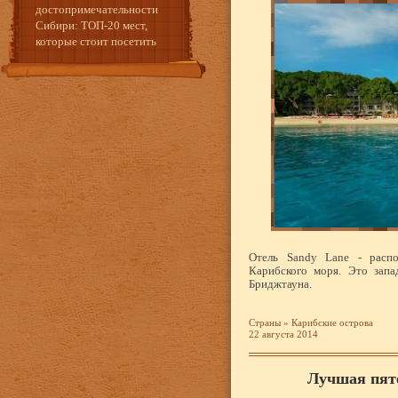
достопримечательности
Сибири: ТОП-20 мест,
которые стоит посетить
Отель Sandy Lane - расп
Карибского моря. Это запа
Бриджтауна.
Страны
»
Карибские острова
22 августа 2014
Лучшая пят