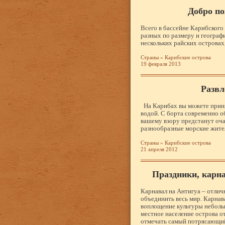
Добро п
Всего в бассейне Карибского
разных по размеру и геогра
нескольких райских островах
Страны
»
Карибские острова
19 февраля 2013
Развл
На Карибах вы можете приня
водой. С борта современно 
вашему взору предстанут оч
разнообразные морские жите
Страны
»
Карибские острова
21 апреля 2012
Праздники, карн
Карнавал на Антигуа – отлич
объединить весь мир. Карнав
воплощение культуры небольш
местное население острова от
отмечать самый потрясающи