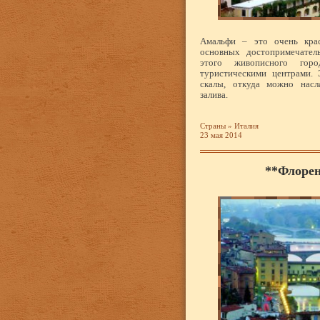
Амальфи – это очень крас
основных достопримечател
этого живописного гор
туристическими центрами.
скалы, откуда можно насл
залива.
Страны
»
Италия
23 мая 2014
**Флорен