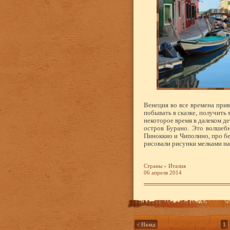
Венеция во все времена прив
побывать в сказке, получить
некоторое время в далеком д
остров Бурано. Это волшебн
Пиноккио и Чиполино, про без
рисовали рисунки мелками на
Страны
»
Италия
06 апреля 2014
< Назад
1