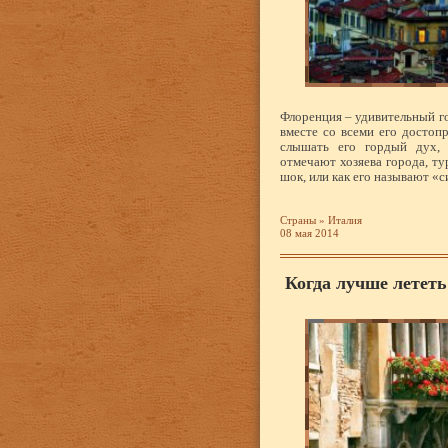
Флоренция – удивительный го
вместе со всеми его достоп
слышать его гордый дух, 
отмечают хозяева города, ту
шок, или как его называют «
Страны
»
Италия
08 мая 2014
Когда лучше лететь