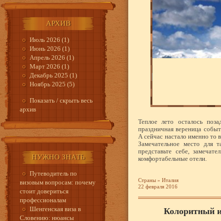
АРХИВ
Июль 2026 (1)
Июнь 2026 (1)
Апрель 2026 (1)
Март 2026 (1)
Декабрь 2025 (1)
Ноябрь 2025 (5)
Показать / скрыть весь
архив
Теплое лето осталось поза
праздничная вереница событи
А сейчас настало именно то 
Замечательное место для т
представьте себе, замечат
НУЖНО ЗНАТЬ
комфортабельные отели.
Путеводитель по
Страны
»
Италия
визовым вопросам: почему
22 февраля 2016
стоит довериться
профессионалам
Шенгенская виза в
Колоритный и
Словению: нюансы