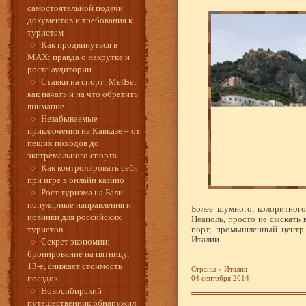
самостоятельной подачи
документов и требования к
туристам
Как продвинуться в
MAX: правда о накрутке и
росте аудитории
Ставки на спорт: MelBet
как начать и на что обратить
внимание
Незабываемые
приключения на Кавказе – от
пеших походов до
экстремального спорта
Как контролировать себя
при игре в онлайн казино
Рост туризма на Бали:
популярные направления и
Более шумного, колоритного
новинки для российских
Неаполь, просто не сыскать 
туристов
порт, промышленный центр
Италии.
Секрет экономии:
бронирование на пятницу,
13-е, снижает стоимость
Страны
»
Италия
поездок
04 сентября 2014
Новосибирский
путешественник обнаружил