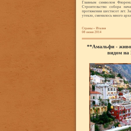
Главным символом Флоренц
Строительство собора нач
протяжении шестисот лет. З
утекло, сменилось много арх
Страны
»
Италия
08 июня 2014
**Амальфи - живо
видом на