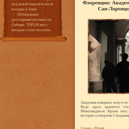
Флоренция: Академ
под кожей паразита после
Сан-Лоренцо
поездки в Азию
Небанальные
достопримечательности
Сибири: ТОП-20 мест,
которые стоит посетить
Академия изящных искусств 
Ведь здесь хранится ста
Микеланджело. Кроме того,
которые сотворили Страдивар
Страны
»
Италия