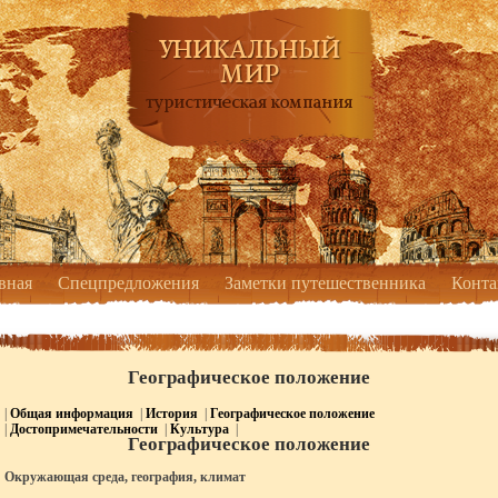
вная
Спецпредложения
Заметки путешественника
Конта
Географическое положение
|
Общая информация
|
История
|
Географическое положение
|
Достопримечательности
|
Культура
|
Географическое положение
Окружающая среда, география, климат