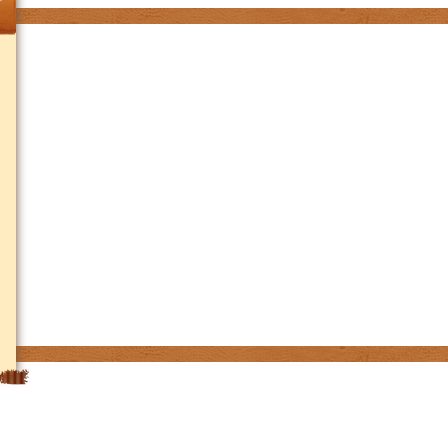
Куба
Малайзия
Непал
Марокко
Сингапур
Танзания
Черногория
Чехия
Чили
ЮАР
Ямайка
Украина
Швейцария
Швеция