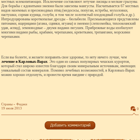
местных млекопитающих. Исключение составляют летучие лисицы и мелкие грызуны.
Для борьбы с ядовитыми змеями были завезены мангусты. Насчитывается 67 местных
видов наземных и пресноводных птиц (медососы, попугаи, ястребы, мухоловки,
пастушки, сорная курица, голуби, в том числе золотистый плодоядный голубь и др.).
Интродуцированы короткопалые дрозды – бюльбюли. Пресмыкающиеся представлены
питонами, ящерицами (агама, сцинки, игуана) и змеями (слепозмейка, тихоокеанский
удав, аспид), земноводные – двумя видами лягушек. Прибрежные воды изобилуют
многими видами рыбы, крабами, черепахами, креветками, трепангами, морскими
черепахами.
Если вы болеете, и желаете поправить свое здоровье, то нету ничего лучше, чем
лечение в Карловых-Варах
. Это один из самых популярных чешских курортов,
который стал широко известен благодаря своим минеральным источникам, имеющих
уникальный состав минералов. Помимо лечебных возможностей, в Карловых-Варах
можно хорошо отдохнуть, и провести время наедине с природой.
Страны
»
Фиджи
19 июля 2013
0