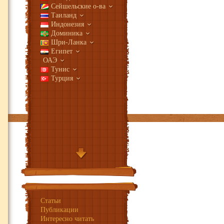
Сейшельские о-ва
Таиланд
Индонезия
Доминика
Шри-Ланка
Египет
ОАЭ
Тунис
Турция
Индия
Франция
Италия
Испания
Греция
Хорватия
Статьи
Ангилья
Публикации
Антигуа и Барбуда
Интересно читать
Аруба