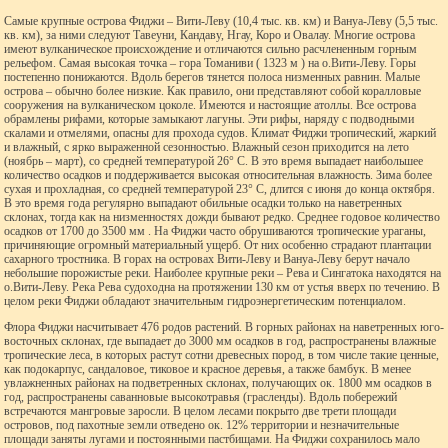
Самые крупные острова Фиджи – Вити-Леву (10,4 тыс. кв. км) и Вануа-Леву (5,5 тыс.
кв. км), за ними следуют Тавеуни, Кандаву, Нгау, Коро и Овалау. Многие острова
имеют вулканическое происхождение и отличаются сильно расчлененным горным
рельефом. Самая высокая точка – гора Томаниви ( 1323 м ) на о.Вити-Леву. Горы
постепенно понижаются. Вдоль берегов тянется полоса низменных равнин. Малые
острова – обычно более низкие. Как правило, они представляют собой коралловые
сооружения на вулканическом цоколе. Имеются и настоящие атоллы. Все острова
обрамлены рифами, которые замыкают лагуны. Эти рифы, наряду с подводными
скалами и отмелями, опасны для прохода судов. Климат Фиджи тропический, жаркий
и влажный, с ярко выраженной сезонностью. Влажный сезон приходится на лето
(ноябрь – март), со средней температурой 26° С. В это время выпадает наибольшее
количество осадков и поддерживается высокая относительная влажность. Зима более
сухая и прохладная, со средней температурой 23° С, длится с июня до конца октября.
В это время года регулярно выпадают обильные осадки только на наветренных
склонах, тогда как на низменностях дожди бывают редко. Среднее годовое количество
осадков от 1700 до 3500 мм . На Фиджи часто обрушиваются тропические ураганы,
причиняющие огромный материальный ущерб. От них особенно страдают плантации
сахарного тростника. В горах на островах Вити-Леву и Вануа-Леву берут начало
небольшие порожистые реки. Наиболее крупные реки – Рева и Сингатока находятся на
о.Вити-Леву. Река Рева судоходна на протяжении 130 км от устья вверх по течению. В
целом реки Фиджи обладают значительным гидроэнергетическим потенциалом.
Флора Фиджи насчитывает 476 родов растений. В горных районах на наветренных юго-
восточных склонах, где выпадает до 3000 мм осадков в год, распространены влажные
тропические леса, в которых растут сотни древесных пород, в том числе такие ценные,
как подокарпус, сандаловое, тиковое и красное деревья, а также бамбук. В менее
увлажненных районах на подветренных склонах, получающих ок. 1800 мм осадков в
год, распространены саванновые высокотравья (грасленды). Вдоль побережий
встречаются мангровые заросли. В целом лесами покрыто две трети площади
островов, под пахотные земли отведено ок. 12% территории и незначительные
площади заняты лугами и постоянными пастбищами. На Фиджи сохранилось мало