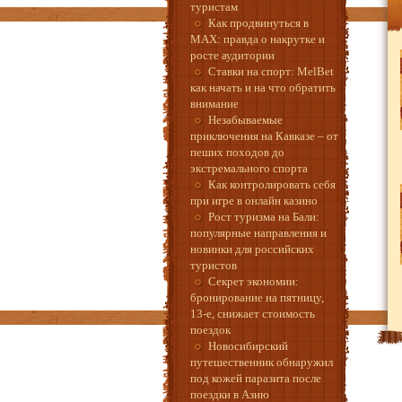
туристам
Как продвинуться в
MAX: правда о накрутке и
росте аудитории
Ставки на спорт: MelBet
как начать и на что обратить
внимание
Незабываемые
приключения на Кавказе – от
пеших походов до
экстремального спорта
Как контролировать себя
при игре в онлайн казино
Рост туризма на Бали:
популярные направления и
новинки для российских
туристов
Секрет экономии:
бронирование на пятницу,
13-е, снижает стоимость
поездок
Новосибирский
путешественник обнаружил
под кожей паразита после
поездки в Азию