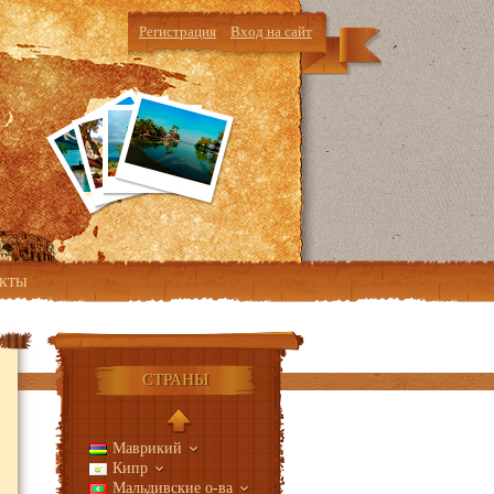
Регистрация
Вход на сайт
кты
СТРАНЫ
Маврикий
Кипр
Мальдивские о-ва