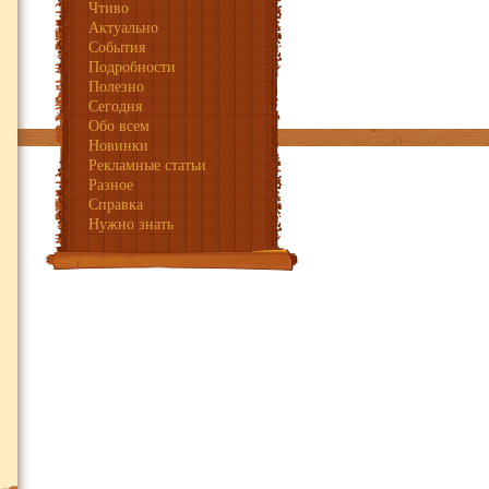
Чтиво
Багамские острова
Актуально
Барбадос
События
Бахрейн
Подробности
Полезно
Сегодня
Обо всем
Новинки
Рекламные статьи
Разное
Справка
Бермудские острова
Нужно знать
Британские
Виргинские острова
Вануату
Гавайские о-ва
Гваделупа
Испания Ибица
Фиджи
Аргентина
Вьетнам
Доминиканская
Республика
Израиль
Кения