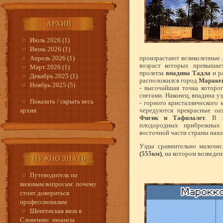
АРХИВ
Июль 2026 (1)
Июнь 2026 (1)
Апрель 2026 (1)
произрастают великолепные л
возраст которых превышает
Март 2026 (1)
пролегла
впадина Тадла
и р
Декабрь 2025 (1)
расположился город
Мараке
Ноябрь 2025 (5)
- высочайшая точка которо
снегами. Наконец, впадина у
Показать / скрыть весь
- горного кристаллического 
архив
чередуются прекрасные оа
Фигик и Тафилалет
. В з
плодородных прибрежных 
восточной части страны нах
Уэды сравнительно малочи
(555км)
, на котором возвед
НУЖНО ЗНАТЬ
Путеводитель по
визовым вопросам: почему
стоит довериться
профессионалам
Шенгенская виза в
Словению: нюансы