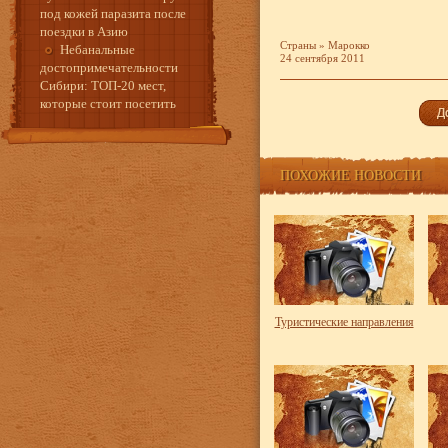
под кожей паразита после
поездки в Азию
Страны
»
Марокко
Небанальные
24 сентября 2011
достопримечательности
Сибири: ТОП-20 мест,
которые стоит посетить
ПОХОЖИЕ НОВОСТИ
Туристические направления