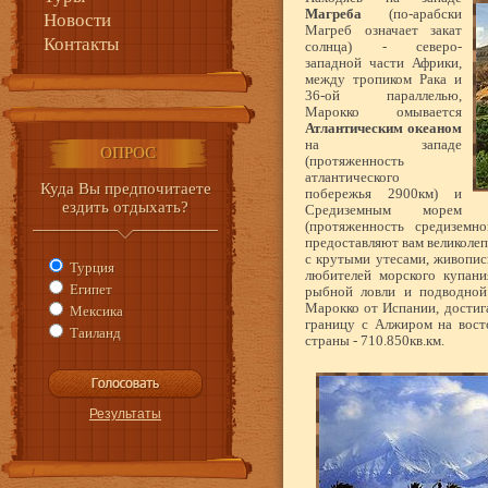
Магреба
(по-арабски
Новости
Магреб означает закат
Контакты
солнца) - северо-
западной части Африки,
между тропиком Рака и
36-ой параллелью,
Марокко омывается
Атлантическим океаном
на западе
ОПРОС
(протяженность
атлантического
Куда Вы предпочитаете
побережья 2900км) и
ездить отдыхать?
Средиземным морем
(протяженность средиземн
предоставляют вам великоле
с крутыми утесами, живопис
Турция
любителей морского купани
Египет
рыбной ловли и подводно
Марокко от Испании, дости
Мексика
границу с Алжиром на вост
Таиланд
страны - 710.850кв.км.