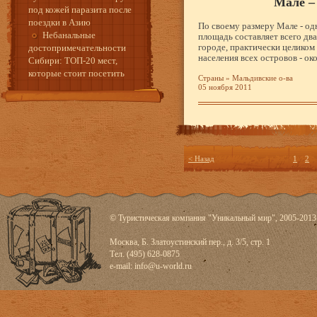
Мале –
под кожей паразита после
поездки в Азию
По своему размеру Мале - одн
Небанальные
площадь составляет всего два
городе, практически целико
достопримечательности
населения всех островов - ок
Сибири: ТОП-20 мест,
которые стоит посетить
Страны
»
Мальдивские о-ва
05 ноября 2011
< Назад
1
2
© Туристическая компания "Уникальный мир", 2005-2013
Москва, Б. Златоустинский пер., д. 3/5, стр. 1
Тел. (495) 628-0875
e-mail:
info@u-world.ru