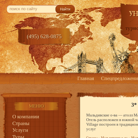
(495) 628-0875
Главная
Спецпредложени
3*
МЕНЮ
Мальдивские о-ва — атолл М
О компании
Отель расположен в южной ча
Страны
Village построен в традицио
услуг
Услуги
Туры
Страны
»
Мальдивские о-ва
»
Маль