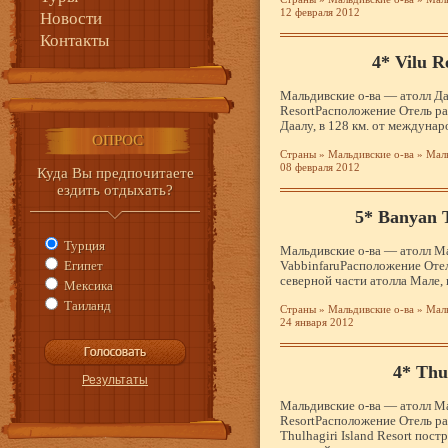
12 февраля 2012
Новости
Контакты
4* Vilu R
Мальдивские о-ва — атолл Да
ResortРасположение Отель ра
Даалу, в 128 км. от междуна
ОПРОС
Страны
»
Мальдивские о-ва
»
Маль
08 февраля 2012
Куда Вы предпочитаете
ездить отдыхать?
5* Banyan 
Турция
Мальдивские о-ва — атолл Ма
Египет
VabbinfaruРасположение Отел
северной части атолла Мале,
Мексика
Таиланд
Страны
»
Мальдивские о-ва
»
Маль
24 января 2012
4* Thu
Мальдивские о-ва — атолл Мал
ResortРасположение Отель ра
Thulhagiri Island Resort пос