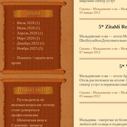
широкий спектр услуг
Страны
»
Мальдивские о-ва
»
Маль
10 января 2012
АРХИВ
Июль 2026 (1)
5* Zitahli R
Июнь 2026 (1)
Апрель 2026 (1)
Мальдивские о-ва — атолл Мал
Март 2026 (1)
DholhiyadhooДополнительно 
Декабрь 2025 (1)
Ноябрь 2025 (5)
Страны
»
Мальдивские о-ва
»
Маль
07 января 2012
Показать / скрыть весь
архив
5* 
Мальдивские о-ва — атолл Ар
Отель расположен на атолле 
спектр услуг и первоклассны
НУЖНО ЗНАТЬ
Страны
»
Мальдивские о-ва
»
Маль
03 января 2012
Путеводитель по
визовым вопросам: почему
стоит довериться
профессионалам
Мальдивы - ожерелье из боле
Шенгенская виза в
любителей солнца и подводно
Словению: нюансы