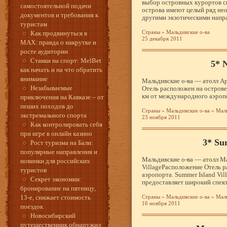
выбор островных курортов с
самостоятельной подачи
острова имеют целый ряд не
документов и требования к
другими экзотическими напр
туристам
Страны
»
Мальдивские о-ва
Как продвинуться в
25 декабря 2011
MAX: правда о накрутке и
росте аудитории
Ставки на спорт: MelBet
5* N
как начать и на что обратить
внимание
Мальдивские о-ва — атолл Ар
Незабываемые
Отель расположен на острове 
км от международного аэроп
приключения на Кавказе – от
пеших походов до
Страны
»
Мальдивские о-ва
»
Маль
экстремального спорта
23 ноября 2011
Как контролировать себя
при игре в онлайн казино
3* Su
Рост туризма на Бали:
популярные направления и
Мальдивские о-ва — атолл Ма
новинки для российских
VillageРасположение Отель ра
туристов
аэропорта. Summer Island Vil
Секрет экономии:
предоставляет широкий спект
бронирование на пятницу,
13-е, снижает стоимость
Страны
»
Мальдивские о-ва
»
Маль
16 ноября 2011
поездок
Новосибирский
путешественник обнаружил