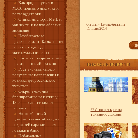
Как продвинуться в
MAX: правда о накрутке и
росте аудитории
Ставки на спорт: MelBet
как начать и на что обратить
Страны
»
Великобритания
11 июня 2014
внимание
Незабываемые
приключения на Кавказе – от
пеших походов до
экстремального спорта
Как контролировать себя
при игре в онлайн казино
ПОХОЖИЕ НОВОСТИ
Рост туризма на Бали:
популярные направления и
новинки для российских
туристов
Секрет экономии:
бронирование на пятницу,
13-е, снижает стоимость
поездок
**Манящая красота
Новосибирский
туманного Лондона
путешественник обнаружил
под кожей паразита после
поездки в Азию
Небанальные