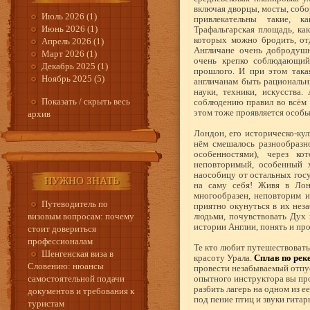
включая дворцы, мосты, собо
Июль 2026 (1)
привлекательны такие, к
Июнь 2026 (1)
Трафальгарская площадь, как
которых можно бродить, от
Апрель 2026 (1)
Англичане очень добродушн
Март 2026 (1)
очень крепко соблюдающий
Декабрь 2025 (1)
прошлого. И при этом така
Ноябрь 2025 (5)
англичанам быть рациональн
науки, техники, искусства.
Показать / скрыть весь
соблюдению правил во всём и
этом тоже проявляется особы
архив
Лондон, его историческо-кул
нём смешалось разнообразн
особенностями), через к
неповторимый, особенный х
наособицу от остальных гос
НУЖНО ЗНАТЬ
на саму себя! Живя в Лонд
многообразен, неповторим и
Путеводитель по
приятно окунуться в их нез
визовым вопросам: почему
людьми, почувствовать Дух г
истории Англии, понять и про
стоит довериться
профессионалам
Те кто любит путешествовать
Шенгенская виза в
красоту Урала.
Сплав по рек
Словению: нюансы
провести незабываемый отпус
самостоятельной подачи
опытного инструктора вы про
разбить лагерь на одном из е
документов и требования к
под пение птиц и звуки гитар
туристам