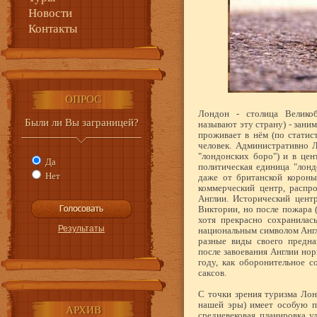
Новости
Контакты
ОПРОС
Лондон - столица Великоб
Были ли Вы заграницей?
называют эту страну) - зани
проживает в нём (по статис
человек. Административно 
"лондонских боро") и в цен
Да
политическая единица "лонд
Нет
даже от британской корон
коммерческий центр, распр
Англии. Исторический цент
Виктории, но после пожара (
хотя прекрасно сохранилась
национальным символом Англи
разные виды своего предна
после завоевания Англии но
году, как оборонительное 
саксов.
С точки зрения туризма Ло
нашей эры) имеет особую п
АРХИВ
средневековая планировка у