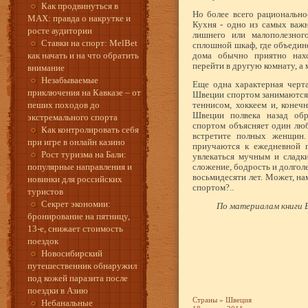
Как продвинуться в
Но более всего рационально
MAX: правда о накрутке и
Кухня - одно из самых важн
росте аудитории
лишнего или малополезног
Ставки на спорт: MelBet
сплошной шкаф, где объедине
как начать и на что обратить
дома обычно приятно нахо
перейти в другую комнату, а
внимание
Незабываемые
Еще одна характерная черт
приключения на Кавказе – от
Швеции спортом занимаются м
пеших походов до
теннисом, хоккеем и, конеч
Швеции полвека назад обр
экстремального спорта
спортом объясняет один лю
Как контролировать себя
встретите полных женщин.
при игре в онлайн казино
приучаются к ежедневной г
Рост туризма на Бали:
увлекаться мучным и сладки
популярные направления и
сложение, бодрость и долгол
восьмидесяти лет. Может, на
новинки для российских
спортом?..
туристов
Секрет экономии:
По материалам книги В
бронирование на пятницу,
13-е, снижает стоимость
поездок
Новосибирский
путешественник обнаружил
под кожей паразита после
поездки в Азию
Страны
»
Швеция
Небанальные