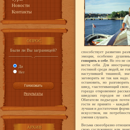
Новости
Контакты
ОПРОС
Были ли Вы заграницей?
способствует развитию раз
эмоции, особенно душев
говорить о себе
. Но это не с
вести себя. Для иностранц
Да
гостиной среди людей, не г
Нет
наступившей тишиной, знат
заговорить не так как надо.
остановить, но разговорит
швед, «застегивающий свою 
гораздо откровеннее расска
шведских городов не свой
Обитатели подъездов почти
гости не принято - каждый
лучшая и достаточная форма 
искусством, ни потребност
умения слушать.
Весьма своеобразно отношен
АРХИВ
свою сослуживицу или знаком