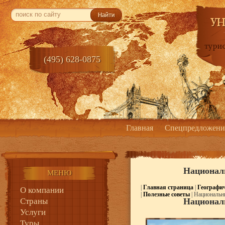
(495) 628-0875
Главная
Спецпредложени
Национал
МЕНЮ
|
Главная страница
|
Географи
О компании
|
Полезные советы
| Национальн
Страны
Национал
Услуги
Туры