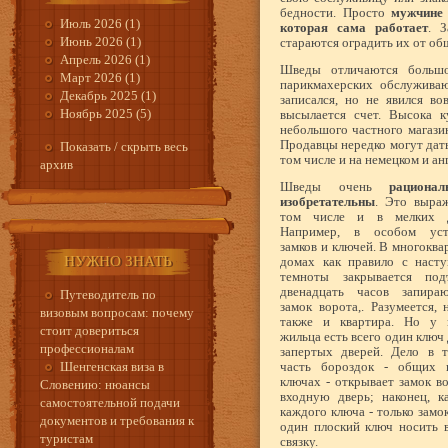
бедности. Просто
мужчине 
Июль 2026 (1)
которая сама работает
. 
Июнь 2026 (1)
стараются оградить их от о
Апрель 2026 (1)
Шведы отличаются боль
Март 2026 (1)
парикмахерских обслуживаю
Декабрь 2025 (1)
записался, но не явился во
Ноябрь 2025 (5)
высылается счет. Высока к
небольшого частного магазин
Продавцы нередко могут дат
Показать / скрыть весь
том числе и на немецком и ан
архив
Шведы очень
рациона
изобретательны
. Это выраж
том числе и в мелких д
Например, в особом уст
замков и ключей. В многокв
НУЖНО ЗНАТЬ
домах как правило с насту
темноты закрывается под
двенадцать часов запира
Путеводитель по
замок ворота,. Разумеется, 
визовым вопросам: почему
также и квартира. Но у 
стоит довериться
жильца есть всего один ключ 
профессионалам
запертых дверей. Дело в т
Шенгенская виза в
часть бороздок - общих 
ключах - открывает замок во
Словению: нюансы
входную дверь; наконец, к
самостоятельной подачи
каждого ключа - только замо
документов и требования к
один плоский ключ носить 
туристам
связку.