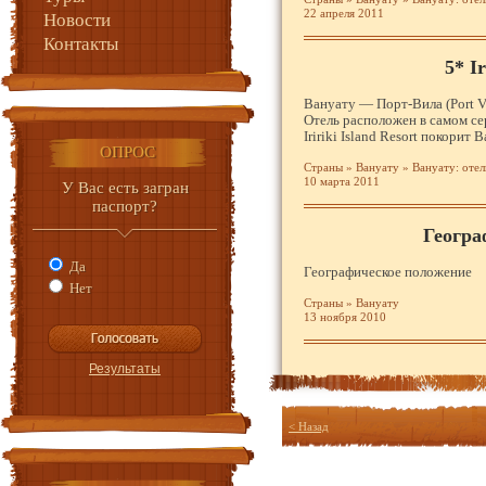
22 апреля 2011
Новости
Контакты
5* Ir
Вануату — Порт-Вила (Port Vi
Отель расположен в самом се
Iririki Island Resort покорит
ОПРОС
Страны
»
Вануату
»
Вануату: отел
10 марта 2011
У Вас есть загран
паспорт?
Геогра
Да
Географическое положение
Нет
Страны
»
Вануату
13 ноября 2010
< Назад