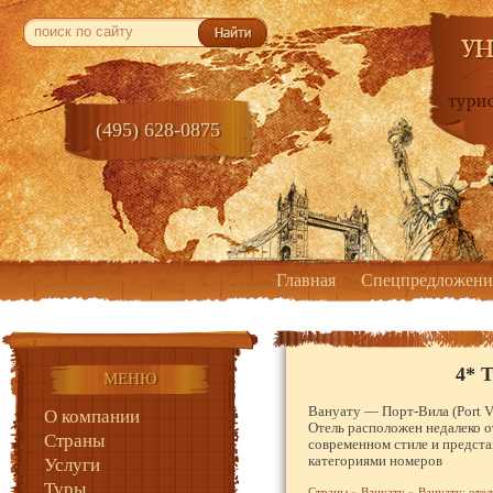
(495) 628-0875
Главная
Спецпредложени
4* T
МЕНЮ
Вануату — Порт-Вила (Port V
О компании
Отель расположен недалеко о
Страны
современном стиле и предста
категориями номеров
Услуги
Туры
Страны
»
Вануату
»
Вануату: отел