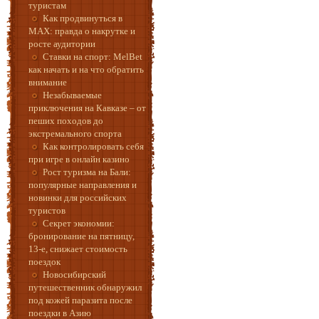
туристам
Как продвинуться в
MAX: правда о накрутке и
росте аудитории
Ставки на спорт: MelBet
как начать и на что обратить
внимание
Незабываемые
приключения на Кавказе – от
пеших походов до
экстремального спорта
Как контролировать себя
при игре в онлайн казино
Рост туризма на Бали:
популярные направления и
новинки для российских
туристов
Секрет экономии:
бронирование на пятницу,
13-е, снижает стоимость
поездок
Новосибирский
путешественник обнаружил
под кожей паразита после
поездки в Азию