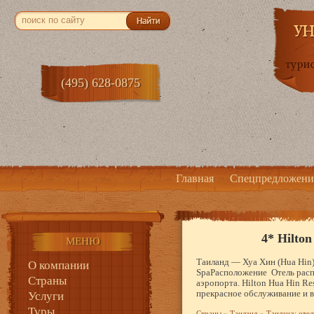
(495) 628-0875
Главная
Спецпредложени
4* Hilto
МЕНЮ
Таиланд — Хуа Хин (Hua Hin)
О компании
SpaРасположение Отель распо
Страны
аэропорта. Hilton Hua Hin Re
прекрасное обслуживание и 
Услуги
Туры
Страны
»
Таиланд
»
Таиланд: отел