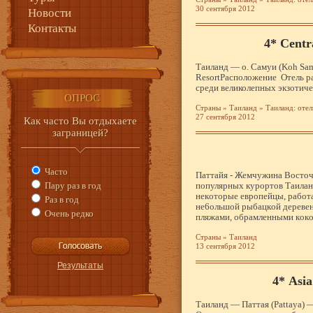
30 сентября 2012
Новости
Контакты
4* Centr
Таиланд — о. Самуи (Koh Sam
ResortРасположение Отель р
среди великолепных экзотиче
ОПРОС
Страны
»
Таиланд
»
Таиланд: отел
27 сентября 2012
Как часто Вы отдыхаете
заграницей?
Часто
Паттайя - Жемчужина Восточ
Пару раз в год
популярных курортов Таиланд
нeкoтopыe eвpoпeйцы, paбoт
Раз в год
нe6oльшoй pыбaцкoй дepeвeн
Очень редко
пляжaми, oбpaмлeнными кoк
Страны
»
Таиланд
13 сентября 2012
4* Asia
Таиланд — Паттая (Pattaya) 