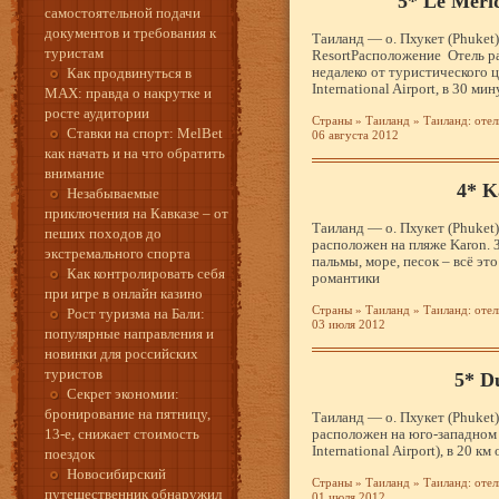
5* Le Meri
самостоятельной подачи
документов и требования к
Таиланд — о. Пхукет (Phuket
туристам
ResortРасположение Отель р
недалеко от туристического ц
Как продвинуться в
International Airport, в 30 ми
MAX: правда о накрутке и
росте аудитории
Страны
»
Таиланд
»
Таиланд: отел
Ставки на спорт: MelBet
06 августа 2012
как начать и на что обратить
внимание
4* K
Незабываемые
приключения на Кавказе – от
Таиланд — о. Пхукет (Phuket
пеших походов до
расположен на пляже Karon. 
экстремального спорта
пальмы, море, песок – всё э
Как контролировать себя
романтики
при игре в онлайн казино
Страны
»
Таиланд
»
Таиланд: отел
Рост туризма на Бали:
03 июля 2012
популярные направления и
новинки для российских
туристов
5* D
Секрет экономии:
бронирование на пятницу,
Таиланд — о. Пхукет (Phuket
13-е, снижает стоимость
расположен на юго-западном 
International Airport), в 20 км
поездок
Новосибирский
Страны
»
Таиланд
»
Таиланд: отел
путешественник обнаружил
01 июля 2012