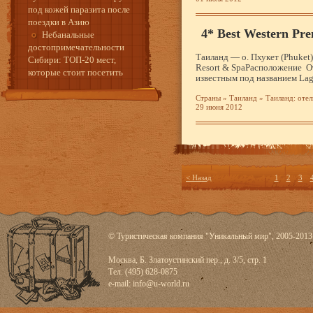
под кожей паразита после
поездки в Азию
4* Best Western Pr
Небанальные
достопримечательности
Таиланд — о. Пхукет (Phuket)
Сибири: ТОП-20 мест,
Resort & SpaРасположение От
которые стоит посетить
известным под названием Lag
Страны
»
Таиланд
»
Таиланд: отел
29 июня 2012
< Назад
1
2
3
© Туристическая компания "Уникальный мир", 2005-2013
Москва, Б. Златоустинский пер., д. 3/5, стр. 1
Тел. (495) 628-0875
e-mail:
info@u-world.ru