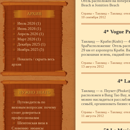
Отель расположен на побереж
Beach и Jomitien Beach
АРХИВ
Страны
»
Таиланд
»
Таиланд: отел
10 сентября 2012
Июль 2026 (1)
Июнь 2026 (1)
4* Vogue P
Апрель 2026 (1)
Март 2026 (1)
Таиланд — Краби (Krabi) — 4
Декабрь 2025 (1)
SpaРасположение Отель распо
Ноябрь 2025 (5)
29 км от аэропорта Краби. В
роскошная зелень, гладкий п
Показать / скрыть весь
Страны
»
Таиланд
»
Таиланд: отел
архив
13 августа 2012
4* L
Таиланд — о. Пхукет (Phuket
НУЖНО ЗНАТЬ
расположен в Bang Tao Bay, в
можно насладиться расслабл
Путеводитель по
семьёй, организовать бизнес
визовым вопросам: почему
стоит довериться
Страны
»
Таиланд
»
Таиланд: отел
11 августа 2012
профессионалам
Шенгенская виза в
Словению: нюансы