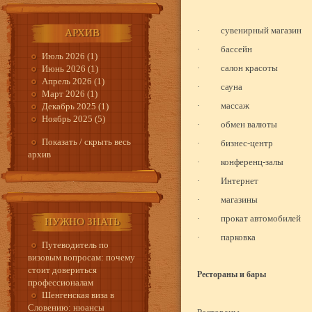
·
сувенирный магазин
АРХИВ
·
бассейн
Июль 2026 (1)
·
салон красоты
Июнь 2026 (1)
Апрель 2026 (1)
·
сауна
Март 2026 (1)
·
массаж
Декабрь 2025 (1)
Ноябрь 2025 (5)
·
обмен валюты
Показать / скрыть весь
·
бизнес-центр
архив
·
конференц-залы
·
Интернет
·
магазины
·
прокат автомобилей
НУЖНО ЗНАТЬ
·
парковка
Путеводитель по
визовым вопросам: почему
стоит довериться
Рестораны и бары
профессионалам
Шенгенская виза в
Словению: нюансы