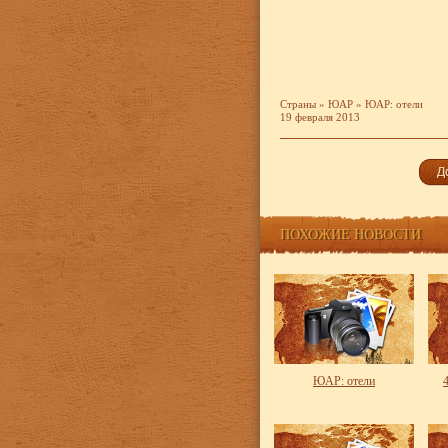
Страны
»
ЮАР
»
ЮАР: отели
19 февраля 2013
ПОХОЖИЕ НОВОСТИ
ЮАР: отели
4