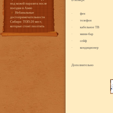
под кожей паразита после
поездки в Азию
Небанальные
·
фен
достопримечательности
·
телефон
Сибири: ТОП-20 мест,
которые стоит посетить
·
кабельное ТВ
·
мини-бар
·
сейф
·
кондиционер
Дополнительно