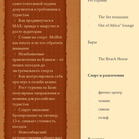
Рестораны
самостоятельной подачи
документов и требования к
туристам
·
The Set restaurant
Как продвинуться в
·
Out of Africa" lounge
MAX: правда о накрутке и
росте аудитории
Ставки на спорт: MelBet
Бары
как начать и на что обратить
внимание
Незабываемые
·
The Beach House
приключения на Кавказе – от
пеших походов до
экстремального спорта
Спорт и развлечения
Как контролировать себя
при игре в онлайн казино
Рост туризма на Бали:
·
фитнес-центр
популярные направления и
новинки для российских
·
теннис
туристов
·
сквош
Секрет экономии:
бронирование на пятницу,
·
гольф
13-е, снижает стоимость
поездок
Новосибирский
путешественник обнаружил
В номере