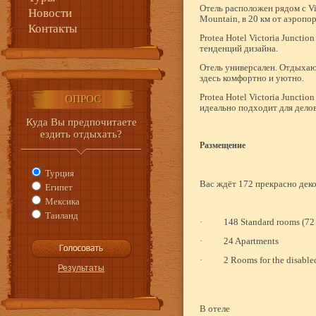
Отель расположен рядом с
Vi
Новости
Mountain
, в 20 км от аэропор
Контакты
Protea
Hotel
Victoria
Junction
тенденций дизайна.
Отель универсален. Отдыхаю
здесь комфортно и уютно.
Protea
Hotel
Victoria
Junction
ОПРОС
идеально подходит для дело
Куда Вы предпочитаете
ездить отдыхать?
Размещение
Турция
Вас ждёт 172 прекрасно дек
Египет
Мексика
Таиланд
·
148 Standard rooms (72
·
24 Apartments
·
2 Rooms for the disable
В отеле