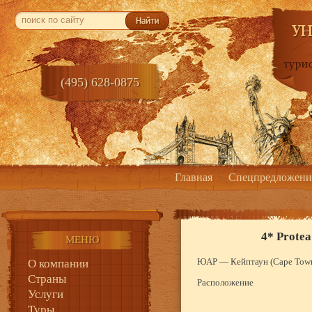
(495) 628-0875
Главная
Спецпредложени
4* Protea
МЕНЮ
ЮАР
—
Кейптаун (Cape Tow
О компании
Страны
Расположение
Услуги
Туры