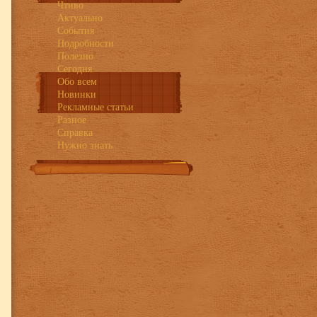
Чтиво
Багамские острова
Актуально
Барбадос
События
Бахрейн
Подробности
Полезно
Сегодня
Обо всем
Новинки
Рекламные статьи
Разное
Справка
Бермудские острова
Нужно знать
Британские
Виргинские острова
Вануату
Гавайские о-ва
Гваделупа
Испания Ибица
Фиджи
Аргентина
Вьетнам
Доминиканская
Республика
Израиль
Кения