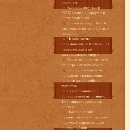
туристам
Как продвинуться в
MAX: правда о накрутке и
росте аудитории
Ставки на спорт: MelBet
как начать и на что обратить
внимание
Незабываемые
приключения на Кавказе – от
пеших походов до
экстремального спорта
Как контролировать себя
при игре в онлайн казино
Рост туризма на Бали:
популярные направления и
новинки для российских
туристов
Секрет экономии:
бронирование на пятницу,
13-е, снижает стоимость
поездок
Новосибирский
путешественник обнаружил
под кожей паразита после
поездки в Азию