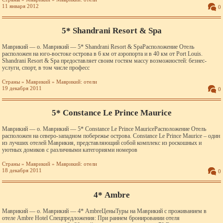
11 января 2012
0
5* Shandrani Resort & Spa
Маврикий — о. Маврикий — 5* Shandrani Resort & SpaРасположение Отель
расположен на юго-востоке острова в 6 км от аэропорта и в 40 км от Port Louis.
Shandrani Resort & Spa предоставляет своим гостям массу возможностей: безнес-
услуги, спорт, в том числе професс
Страны
»
Маврикий
»
Маврикий: отели
19 декабря 2011
0
5* Constance Le Prince Maurice
Маврикий — о. Маврикий — 5* Constance Le Prince MauriceРасположение Отель
расположен на северо-западном побережье острова. Constance Le Prince Maurice – один
из лучших отелей Маврикия, представляющий собой комплекс из роскошных и
уютных домиков с различными категориями номеров
Страны
»
Маврикий
»
Маврикий: отели
18 декабря 2011
0
4* Ambre
Маврикий — о. Маврикий — 4* AmbreЦеныТуры на Маврикий с проживанием в
отеле Ambre Hotel Спецпредложения: При раннем бронировании отеля