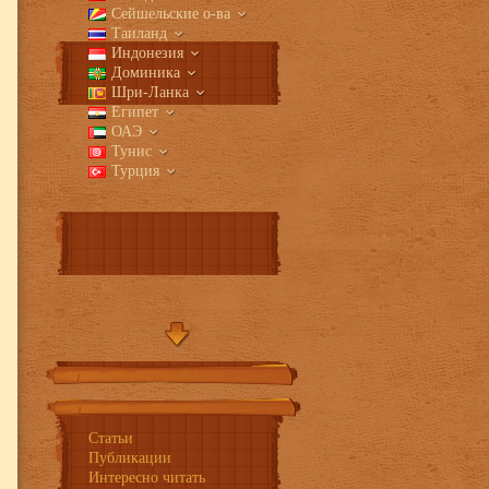
Сейшельские о-ва
Таиланд
Индонезия
Доминика
Шри-Ланка
Египет
ОАЭ
Тунис
Турция
Индия
Франция
Италия
Испания
Греция
Хорватия
Статьи
Ангилья
Публикации
Антигуа и Барбуда
Интересно читать
Аруба