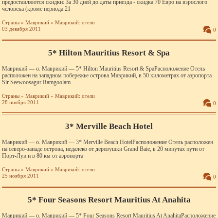
предоставляются скидки: За 30 дней до даты приезда - скидка 70 Евро на взрослого
человека (кроме периода 21
Страны
»
Маврикий
»
Маврикий: отели
03 декабря 2011
0
5* Hilton Mauritius Resort & Spa
Маврикий — о. Маврикий — 5* Hilton Mauritius Resort & SpaРасположение Отель
расположен на западном побережье острова Маврикий, в 50 километрах от аэропорта
Sir Seewoosagur Ramgoolam
Страны
»
Маврикий
»
Маврикий: отели
28 ноября 2011
0
3* Merville Beach Hotel
Маврикий — о. Маврикий — 3* Merville Beach HotelРасположение Отель расположен
на северо-западе острова, недалеко от деревушки Grand Baie, в 20 минутах пути от
Порт-Луи и в 80 км от аэропорта
Страны
»
Маврикий
»
Маврикий: отели
25 ноября 2011
0
5* Four Seasons Resort Mauritius At Anahita
Маврикий — о. Маврикий — 5* Four Seasons Resort Mauritius At AnahitaРасположение