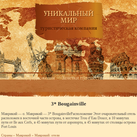
вная
Спецпредложения
Заметки путешественника
Конта
3* Bougainville
Маврикий — о. Маврикий — 3* BougainvilleРасположение Этот очаровательный отель
расположен в восточной части острова, в местечке Trou d’Eau Douce, в 10 минутах
пути от Ile aux Cerfs, в 45 минутах пути от аэропорта, в 45 минутах от столицы острова
Port Louis
Страны
»
Маврикий
»
Маврикий: отели