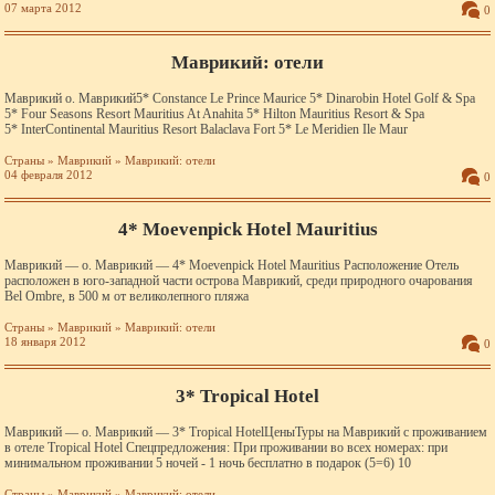
07 марта 2012
0
Маврикий: отели
Маврикий о. Маврикий5* Constance Le Prince Maurice 5* Dinarobin Hotel Golf & Spa
5* Four Seasons Resort Mauritius At Anahita 5* Hilton Mauritius Resort & Spa
5* InterContinental Mauritius Resort Balaclava Fort 5* Le Meridien Ile Maur
Страны
»
Маврикий
»
Маврикий: отели
04 февраля 2012
0
4* Moevenpick Hotel Mauritius
Маврикий — о. Маврикий — 4* Moevenpick Hotel Mauritius Расположение Отель
расположен в юго-западной части острова Маврикий, среди природного очарования
Bel Ombre, в 500 м от великолепного пляжа
Страны
»
Маврикий
»
Маврикий: отели
18 января 2012
0
3* Tropical Hotel
Маврикий — о. Маврикий — 3* Tropical HotelЦеныТуры на Маврикий с проживанием
в отеле Tropical Hotel Спецпредложения: При проживании во всех номерах: при
минимальном проживании 5 ночей - 1 ночь бесплатно в подарок (5=6) 10
Страны
»
Маврикий
»
Маврикий: отели