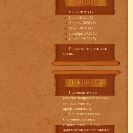
АРХИВ
Июль 2026 (1)
Июнь 2026 (1)
Апрель 2026 (1)
Март 2026 (1)
Декабрь 2025 (1)
Ноябрь 2025 (5)
Показать / скрыть весь
архив
НУЖНО ЗНАТЬ
Путеводитель по
визовым вопросам: почему
стоит довериться
профессионалам
Шенгенская виза в
Словению: нюансы
самостоятельной подачи
документов и требования к