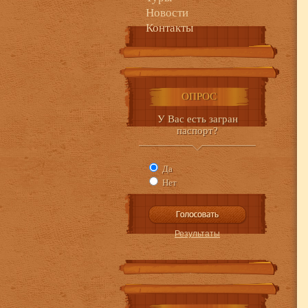
Новости
Контакты
ОПРОС
У Вас есть загран
паспорт?
Да
Нет