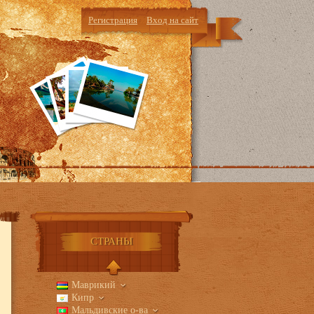
Регистрация
Вход на сайт
кты
СТРАНЫ
Маврикий
Кипр
Мальдивские о-ва