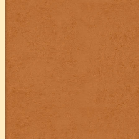
Куба
Малайзия
Непал
Марокко
Сингапур
Танзания
Черногория
Чехия
Чили
ЮАР
Ямайка
Украина
Швейцария
Швеция