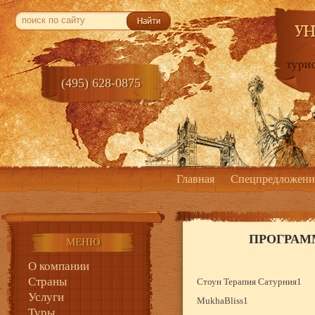
(495) 628-0875
Главная
Спецпредложени
ПРОГРАМ
МЕНЮ
О компании
Страны
Стоун Терапия Сатурния1
Услуги
MukhaBliss1
Туры