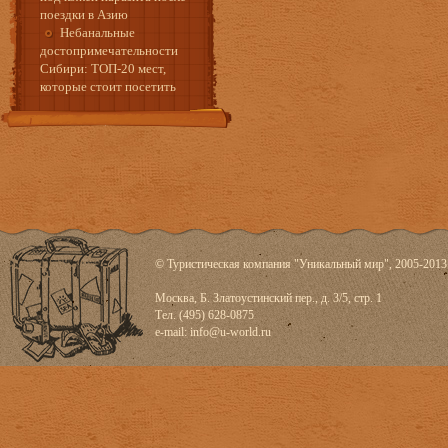
поездки в Азию
Небанальные
достопримечательности
Сибири: ТОП-20 мест,
которые стоит посетить
© Туристическая компания "Уникальный мир", 2005-2013
Москва, Б. Златоустинский пер., д. 3/5, стр. 1
Тел. (495) 628-0875
e-mail:
info@u-world.ru