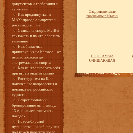
документов и требования к
туристам
Оздоровительные
Как продвинуться в
программы в Италии
MAX: правда о накрутке и
росте аудитории
Ставки на спорт: MelBet
как начать и на что обратить
внимание
Незабываемые
приключения на Кавказе – от
ПРОГРАММА
пеших походов до
ОЧИЩАЮЩАЯ
экстремального спорта
Как контролировать себя
при игре в онлайн казино
Рост туризма на Бали:
популярные направления и
новинки для российских
туристов
Секрет экономии:
бронирование на пятницу,
13-е, снижает стоимость
поездок
Новосибирский
путешественник обнаружил
под кожей паразита после