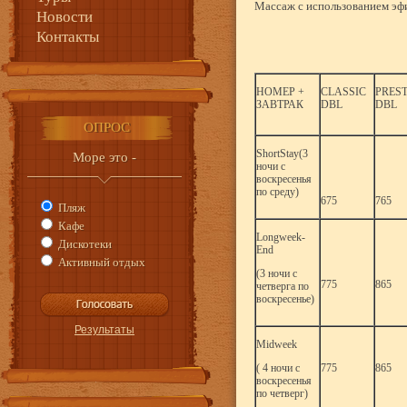
Массаж с использованием эф
Новости
Контакты
НОМЕР +
CLASSIC
PREST
ЗАВТРАК
DBL
DBL
ОПРОС
ShortStay(3
Море это -
ночи с
воскресенья
по среду)
675
765
Пляж
Кафе
Longweek-
Дискотеки
End
Активный отдых
(3 ночи с
775
865
четверга по
воскресенье)
Midweek
( 4 ночи с
775
865
воскресенья
по четверг)