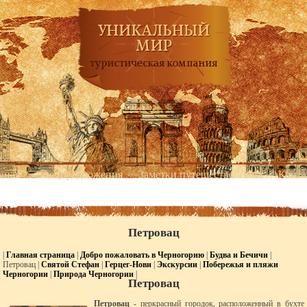
вная
Спецпредложения
Заметки путешественника
Конта
Петровац
|
Главная страница
|
Добро пожаловать в Черногорию
|
Будва и Бечичи
|
Петровац |
Святой Стефан
|
Герцег-Нови
|
Экскурсии
|
Побережья и пляжи
Черногории
|
Природа Черногории
|
Петровац
Петровац
- перкрасный городок, расположенный в бухте