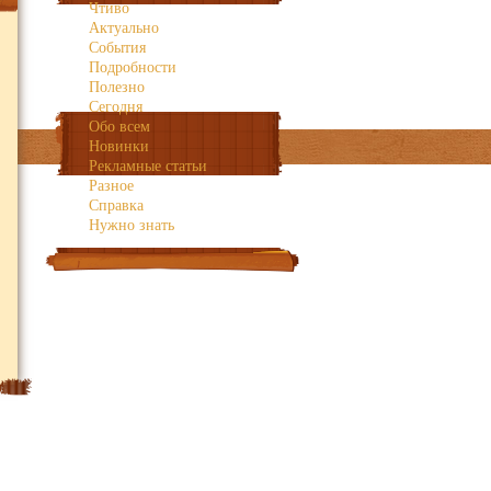
Чтиво
Багамские острова
Актуально
Барбадос
События
Бахрейн
Подробности
Полезно
Сегодня
Обо всем
Новинки
Рекламные статьи
Разное
Справка
Бермудские острова
Нужно знать
Британские
Виргинские острова
Вануату
Гавайские о-ва
Гваделупа
Испания Ибица
Фиджи
Аргентина
Вьетнам
Доминиканская
Республика
Израиль
Кения