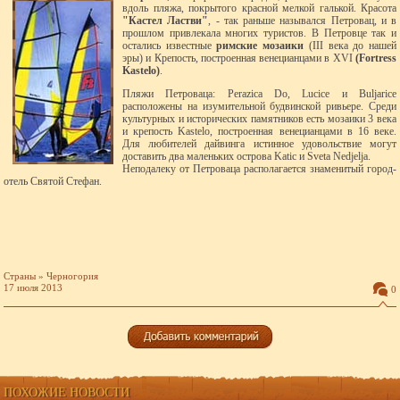
вдоль пляжа, покрытого красной мелкой галькой. Красота
"Кастел Ластви"
, - так раньше назывался Петровац, и в
прошлом привлекала многих туристов. В Петровце так и
остались известные
римские мозаики
(III века до нашей
эры) и Крепость, построенная венецианцами в XVI
(Fortress
Kastelo)
.
Пляжи Петроваца: Perazica Do, Lucice и Buljarice
расположены на изумительной будвинской ривьере. Среди
культурных и исторических памятников есть мозаики 3 века
и крепость Kastelo, построенная венецианцами в 16 веке.
Для любителей дайвинга истинное удовольствие могут
доставить два маленьких острова Katic и Sveta Nedjelja.
Неподалеку от Петроваца располагается знаменитый город-
отель Святой Стефан.
Страны
»
Черногория
17 июля 2013
0
ПОХОЖИЕ НОВОСТИ