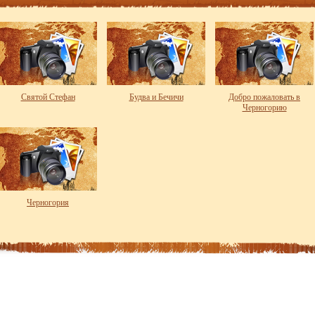
Святой Стефан
Будва и Бечичи
Добро пожаловать в
Черногорию
Черногория