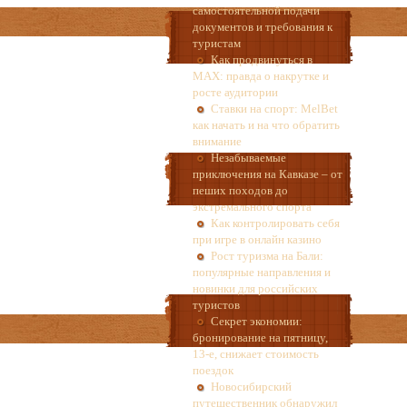
самостоятельной подачи
документов и требования к
туристам
Как продвинуться в
MAX: правда о накрутке и
росте аудитории
Ставки на спорт: MelBet
как начать и на что обратить
внимание
Незабываемые
приключения на Кавказе – от
пеших походов до
экстремального спорта
Как контролировать себя
при игре в онлайн казино
Рост туризма на Бали:
популярные направления и
новинки для российских
туристов
Секрет экономии:
бронирование на пятницу,
13-е, снижает стоимость
поездок
Новосибирский
путешественник обнаружил