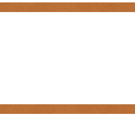
Куба
Малайзия
Непал
Марокко
Сингапур
Танзания
Черногория
Чехия
Чили
ЮАР
Ямайка
Украина
Швейцария
Швеция