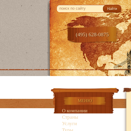
(495) 628-0875
Гла
МЕНЮ
О компании
Страны
Услуги
Туры