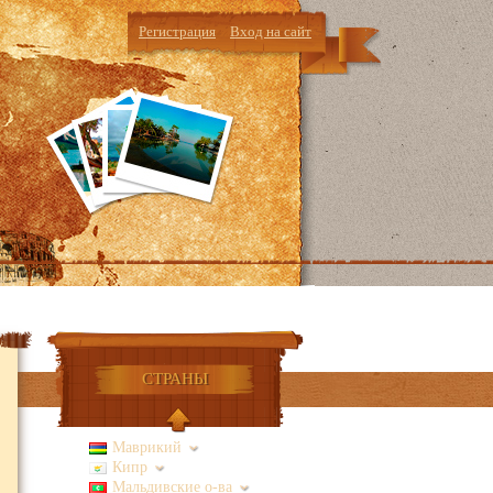
Регистрация
Вход на сайт
кты
СТРАНЫ
Маврикий
Кипр
Мальдивские о-ва