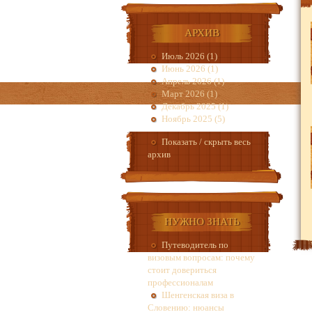
АРХИВ
Июль 2026 (1)
Июнь 2026 (1)
Апрель 2026 (1)
Март 2026 (1)
Декабрь 2025 (1)
Ноябрь 2025 (5)
Показать / скрыть весь
архив
НУЖНО ЗНАТЬ
Путеводитель по
визовым вопросам: почему
стоит довериться
профессионалам
Шенгенская виза в
Словению: нюансы